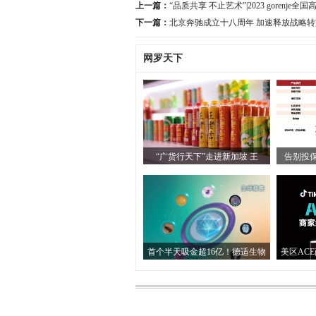
上一篇：
“品质共享 不止艺术”|2023 gorenj
下一篇：
北京奔驰成立十八周年 加速释放战略
网罗天下
“广货行天下”走进新加坡 王
告别投保
首个半天吸金超16亿！德适生物
美区AC