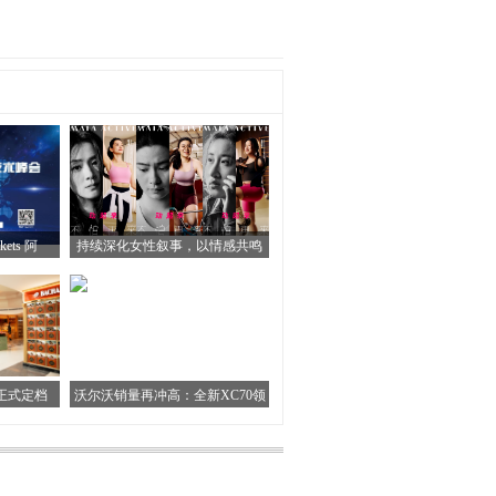
ets 阿
持续深化女性叙事，以情感共鸣
大促正式定档
沃尔沃销量再冲高：全新XC70领