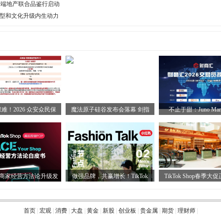
e全国高端地产联合品鉴行启动
转型和文化升级内生动力
难！2026 众安众民保
魔法原子硅谷发布会落幕 剑指
不止于甜：Juno Mark
E商家经营方法论升级发
做强品牌，共赢增长！TikTok
TikTok Shop春季
首页
|
宏观
|
消费
|
大盘
|
黄金
|
新股
|
创业板
|
贵金属
|
期货
|
理财师
|