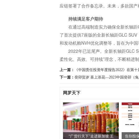
应链签署了合作备忘录。未来，多款国产
持续满足客户期待
在通过高端制造实力确保全新长轴距G
了首次提供7座版的全新长轴距GLC S
和发动机舱NVH优化调整等，旨在为中
2022年已近尾声。全新长轴距GL
柔性化、高效、可持续”理念，不断精进
上一篇：
《中国责任投资年度报告2022》在第十届C
下一篇：
癸卯贺岁 喜上添花—2023中国癸卯
网罗天下
“广货行天下”走进新加坡 王
告别投保