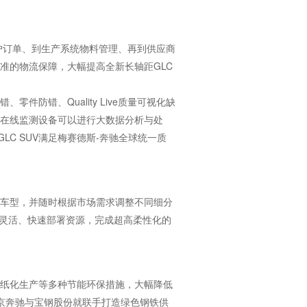
客户订单、到生产系统物料管理、再到供应商
准的物流保障，大幅提高全新长轴距GLC
防错、Quality Live质量可视化缺
的在线监测设备可以进行大数据分析与处
C SUV满足梅赛德斯-奔驰全球统一质
V车型，并随时根据市场需求调整不同细分
能灵活、快速部署资源，完成超高柔性化的
无纸化生产等多种节能环保措施，大幅降低
北京奔驰与宝钢股份就联手打造绿色钢铁供