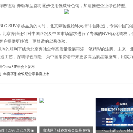
梅赛德斯-奔驰车型都将逐步使用低碳绿色钢，加速推进企业绿色转型。
LC SUV卓越品质的同时，北京奔驰也始终秉持“中国制造，专属中国”
UV，北京奔驰还针对中国路况及中国市场需求进行了专属的NVH优化调校
国客户提供更静谧、更舒适的驾乘体验。
C SUV的顺利下线为北京奔驰全年高质量发展再添一笔精彩的注脚。未来，
制造工艺，深耕绿色制造，为中国消费者带来更多高品质星徽座驾，用实力
hina SIF年会上发布
（兔）年喜字形金银纪念章馨喜上市
难！2026 众安众民保
魔法原子硅谷发布会落幕 剑指
不止于甜：Juno Mark