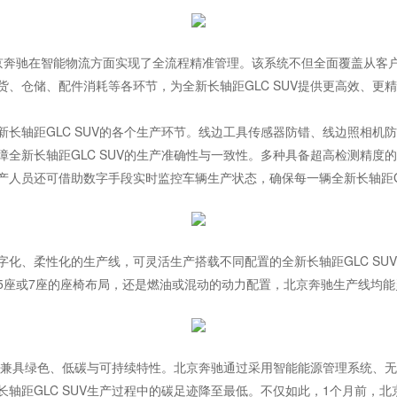
，北京奔驰在智能物流方面实现了全流程精准管理。该系统不但全面覆盖从
、仓储、配件消耗等各环节，为全新长轴距GLC SUV提供更高效、更精
轴距GLC SUV的各个生产环节。线边工具传感器防错、线边照相机防错、零件
全新长轴距GLC SUV的生产准确性与一致性。多种具备超高检测精度
人员还可借助数字手段实时监控车辆生产状态，确保每一辆全新长轴距GL
字化、柔性化的生产线，可灵活生产搭载不同配置的全新长轴距GLC SU
5座或7座的座椅布局，还是燃油或混动的动力配置，北京奔驰生产线均
程同样兼具绿色、低碳与可持续特性。北京奔驰通过采用智能能源管理系统、
轴距GLC SUV生产过程中的碳足迹降至最低。不仅如此，1个月前，