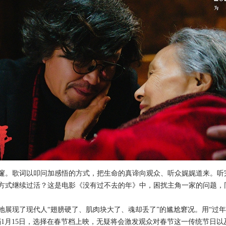
。歌词以叩问加感悟的方式，把生命的真谛向观众、听众娓娓道来。听
方式继续过活？这是电影《没有过不去的年》中，困扰主角一家的问题，
现了现代人“翅膀硬了、肌肉块大了、魂却丢了”的尴尬窘况。用“过年
1月15日，选择在春节档上映，无疑将会激发观众对春节这一传统节日以