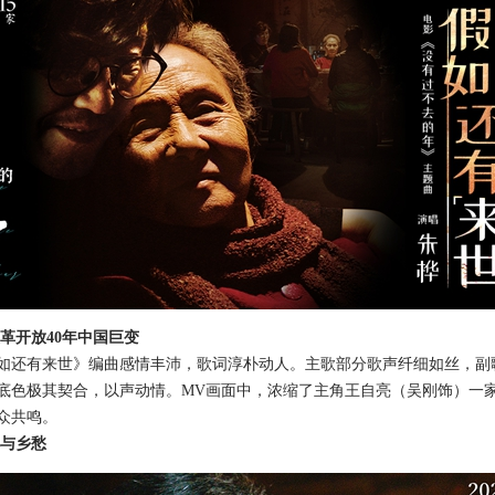
革开放40年中国巨变
还有来世》编曲感情丰沛，歌词淳朴动人。主歌部分歌声纤细如丝，副
底色极其契合，以声动情。MV画面中，浓缩了主角王自亮（吴刚饰）一
众共鸣。
忆与乡愁