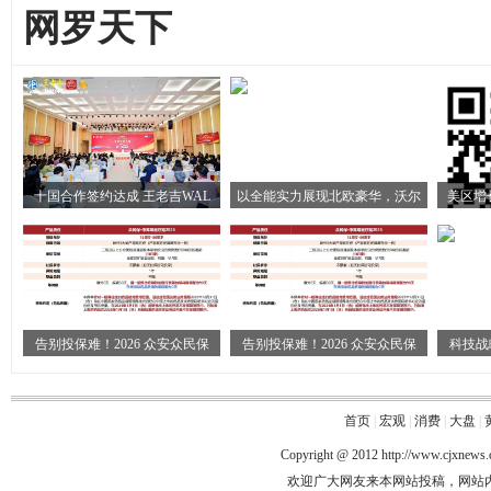
网罗天下
十国合作签约达成 王老吉WAL
以全能实力展现北欧豪华，沃尔
美区增
告别投保难！2026 众安众民保
告别投保难！2026 众安众民保
科技战
首页
|
宏观
|
消费
|
大盘
|
Copyright @ 2012
http://www.cjxnews
欢迎广大网友来本网站投稿，网站内